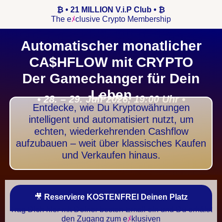
₿ •
21 MILLION V.i.P Club •
₿
The e
ﾒ
clusive Crypto Membership
Automatischer monatlicher
CA$HFLOW mit CRYPTO
Der Gamechanger für Dein
Leben
• 28. – 29. Juli 2026, 19:00 Uhr •
Entdecke, wie Du Kryptowährungen
intelligent und automatisiert nutzt, um
echten, wiederkehrenden Cashflow
aufzubauen – weit über klassisches Kaufen
und Verkaufen hinaus.
🎥
Reserviere KOSTENFREI Deinen Platz
Trag Dich hier mit Deiner besten Email ein und Du erhälst
den Zugang zum e
ﾒ
klusiven