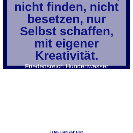
nicht finden, nicht
besetzen, nur
Selbst schaffen,
mit eigener
Kreativität.
Friedensreich Hundertwasser
21 MILLION V.i.P Club