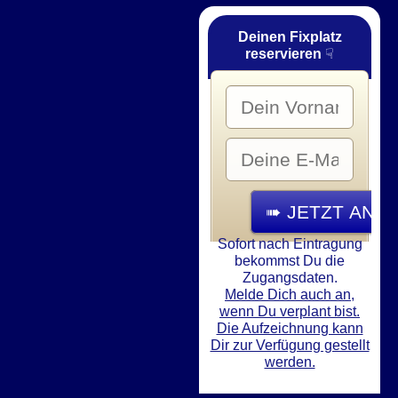
Deinen Fixplatz
reservieren
☟
Sofort nach Eintragung
bekommst Du die
Zugangsdaten.
Melde Dich auch an,
wenn Du verplant bist.
Die Aufzeichnung kann
Dir zur Verfügung gestellt
werden.